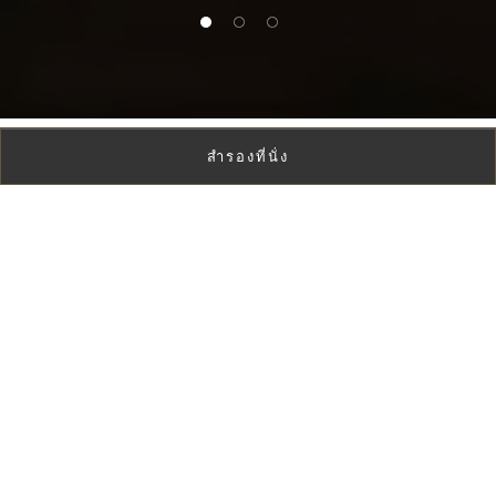
1 of 3
2 of 3
3 of 3
สำรองที่นั่ง
การเดินทางแห่ง
รสชาติที่ไม่เหมือน
ใคร
ค้นพบประสบการณ์การรับประทานอาหารสุด
พิเศษ เตรียมสัมผัสรสชาติอันโดดเด่น การนำเสนอสุด
สร้างสรรค์ และการเดินทางแห่งรสชาติที่ยากจะลืมเลือน
คลิก